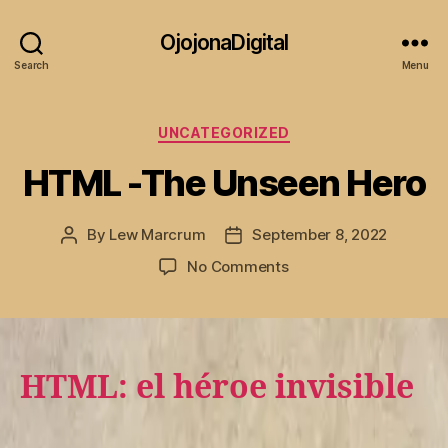
OjojonaDigital
Search
Menu
Categories
UNCATEGORIZED
HTML -The Unseen Hero
By
Lew Marcrum
September 8, 2022
Post
Post
author
date
on
No Comments
HTML
-
The
Unseen
Hero
HTML: el héroe invisible